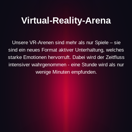
Ein bewährtes VR-
Geschäftsmodell
Unser Geschäftsmodell für VR-Arenen hat sich über die
Jahre hinweg bewährt – mit über 470 Partnern weltweit.
Jeder Aspekt ist durchdacht: von der Raumplanung und
der Einrichtung bis hin zu dem Marketing und der
Betriebsführung.
Dieser ganzheitliche Ansatz ermöglicht es unseren
Partnern weltweit, ihre VR-Arena sicher zu eröffnen und
ein stabiles Einkommen zu erzielen.
9.000 €