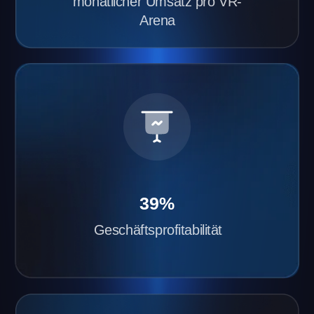
Erfahre, warum es sich lohnt, mit Another
World deine eigene VR-Gaming-Franchise
zu starten:
Schneller Start deiner
VR-Arena
Wir installieren und konfigurieren die technische
Ausstattung innerhalb von 2–3 Tagen. Sie
müssen lediglich den Raum vorbereiten und die
Technik bestellen.