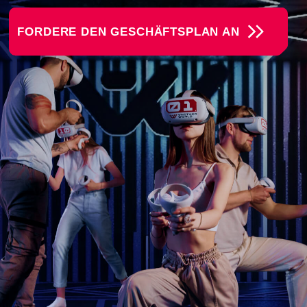
Another World VR – Das
Virtual-Reality-Franchise
Ein schnell wachsendes Netzwerk von VR-Arenen, in
denen Realität und Fantasie verschmelzen und unsere
Gäste zu Helden unglaublicher Abenteuer werden.
Wir schaffen eine Atmosphäre völliger Immersion.
Jedes Spiel ist eine eigene Welt – ob galaktische
Schlachten, spannende Kinderspiele oder intensive
Team-Wettkämpfe.