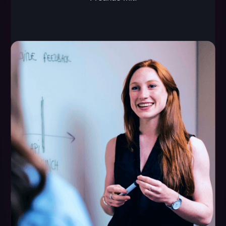
60–100 m²
bis zu 10 Personen
Anzahl der Spieler
Fläche
ab 70.000 €
ab 7.000 €
Startinvestition
monatlicher Umsatz
Startdauer: ab 1 Monat
Amortisation: ab 10 Monaten
Break-even-Punkt: 1 Monat
ANFRAGE SENDEN
Wie wir unsere Partner
unterstützen
Wir stellen Ihnen alle Werkzeuge zur Mittel, die Sie für