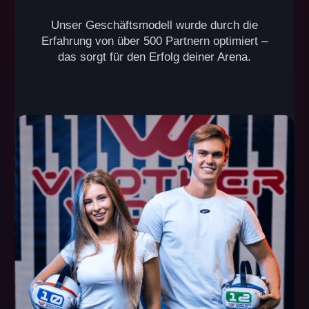
VR Arena
Dieses Format ist ideal für alle, die ihre eigene VR-
Arena eröffnen und sie zu einem beliebten Ort in ihrer
Stadt machen möchten. Die Haupteinnahmen
stammen aus der Organisation von Geburtstagsfeiern
und Firmenevents.
200+ m²
bis zu 20 Spieler
Kapazität pro Spiel
benötigte Fläche
ab 80.000 €
ab 9.000 €
Startinvestition
monatlicher Umsatz
Startzeitraum: ab 2 Monaten
Amortisationszeit: ab 8 Monaten
Break-even-Punkt: 1 Monat
ANFRAGE SENDEN