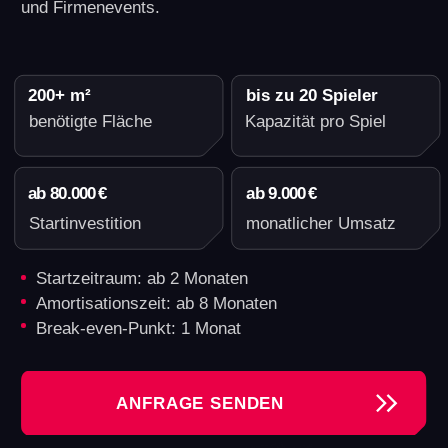
Hilfe bei allen Fragen rund um die
Ausrüstung oder Software.
Another World - Ein
verlässlicher Partner
für das Wachstum Ihres
VR-Geschäfts
Wenn Sie Ihre VR-Arena mit uns eröffnen,
investieren Sie in ein Geschäft mit bewährter
Rentabilität.
Tashkent
Kishinev
Samui
Gatineau (Quebec)