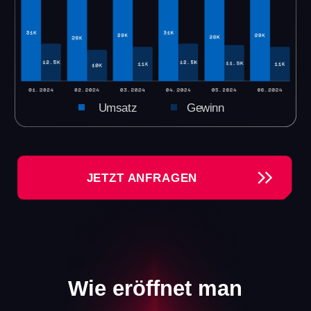
Es sind noch Städte verfügbar. Bitte teilen Sie
uns Ihre Stadt mit, und wir senden Ihnen alle
notwendigen Informationen zu.
PRÜFEN SIE IHRE STADT
Alle VR-Arenen ansehen →