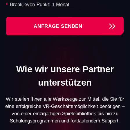
Sie erhalten alles, was Sie brauchen, um
ein erfolgreiches VR-Geschäft zu starten
Lizenz für Another
Eingetragene
World Spiele
Marke
Zugang zu allen unseren
Profitieren Sie von den
Spielen und deren
Vorteilen einer anerkannten
Updates. Derzeit bieten
Marke und einer offiziellen
wir 15 Spiele
Registrierung der Marke.
in verschiedenen Genres
für unterschiedliche
Altersgruppen an.
Individuelles Design-
Website mit