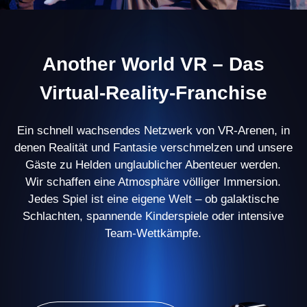
500+ Partner
haben bereits ihre Arena mit
Another World eröffnet
in 60 Ländern
vertreten
100.000 Spieler
genießen jeden Monat
unsere Spiele
Virtual-Reality-Arena