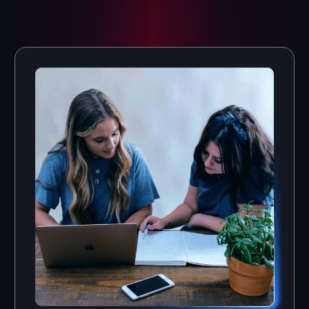
Projekt für Ihre VR-
Buchungssystem
Franchise-Möglichkeit
Erhalten Sie eine voll
funktionsfähige Website
Erhalten Sie ein
mit integriertem
Designprojekt, das
Buchungs- und CRM-
speziell für Ihre Arena
System.
erstellt wurde.
Brand Book und
Online-Wissensdatenbank
Corporate Identity
Anleitung für einen
Zugang zu unserem Portal
einheitlichen visuellen Stil
mit interaktiven Kursen,
Ihres Unternehmens
Anleitunge und einer
(Farbpalette, Schriftarten
Videobibliothek.
und andere
Designelemente).