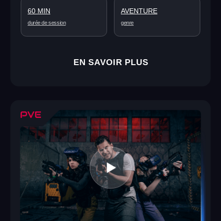
1–4
12+
joueurs
âge
60 MIN
SCIENCE-FICTION
durée de session
genre
EN SAVOIR PLUS
Ghost Tower: Fishing