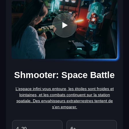
Safe Night
Les radiations ont tout détruit, transformant les
survivants en zombies irradiés et mutants. Votre équipe
doit survivre et tenir jusqu’à l’évacuation.
2–4
12+
joueurs
âge
60 MIN
SHOOTER
durée de session
genre
EN SAVOIR PLUS