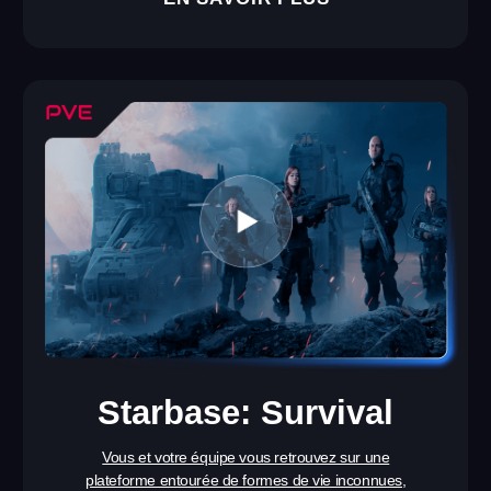
60 MIN
SHOOTER
durée de session
genre
EN SAVOIR PLUS
Shmooter: Forts