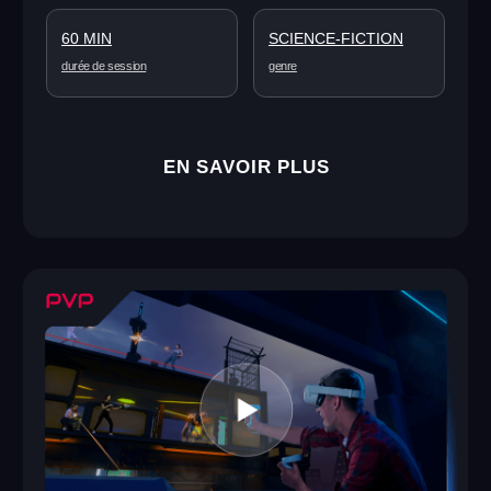
4–20
6+
joueurs
âge
60 MIN
SHOOTER
durée de session
genre
EN SAVOIR PLUS