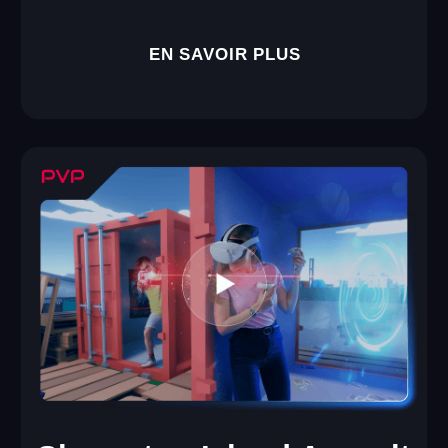
Shmooter: Cubes
Une réalité virtuelle construite entièrement de cubes.
Tout est exactement comme dans vos rêves — des
montagnes enneigées, une belle forêt, une maison
chaleureuse !
4–20
6+
joueurs
âge
60 MIN
SHOOTER
durée de session
genre
EN SAVOIR PLUS