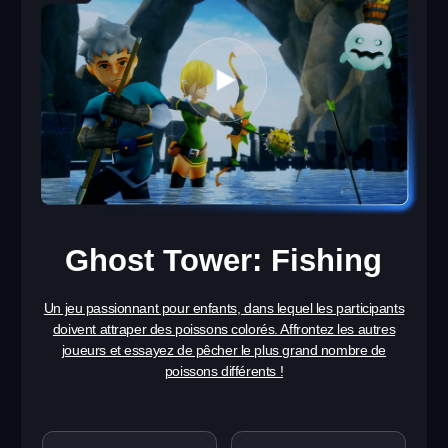
CANDIDATURE POUR UNE FRANCHISE
Lancez votre entreprise
avec nous !
Nous avons déjà aidé des centaines de partenaires à
lancer et développer avec succès leurs arènes VR.
Aujourd’hui, nous cherchons de futurs partenaires
prêts à rejoindre notre équipe et à entreprendre dans
un secteur du divertissement en pleine croissance.
Nous vous accompagnons à chaque étape — du
choix de l’emplacement à l’acquisition de clients.
Nom
+33