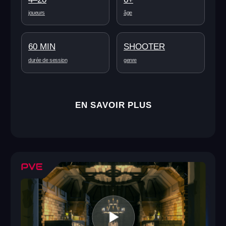
Ghost Tower: Dance
Dans un manoir abandonné rempli de fantômes adorables,
la fête commence ! Il est temps de danser. Amusez-vous,
bougez au rythme de la musique, et laissez les fantômes
rigolos devenir votre groupe de soutien.
4–20
6+
joueurs
âge
60 MIN
AVENTURE
durée de session
genre