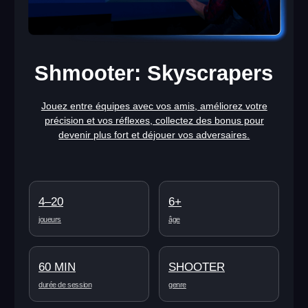
Shmooter: Island Assault
Armez-vous avec les armes et protections cachées sur
les lieux, et défendez l’île contre les envahisseurs.
4–20
6+
joueurs
âge
60 MIN
SHOOTER
durée de session
genre
EN SAVOIR PLUS