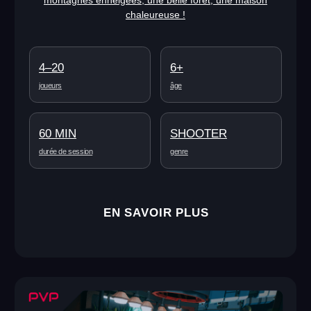
d’un autre monde. Vous devez maintenant libérer la
maison de leur emprise !
4–20
6+
joueurs
âge
60 MIN
AVENTURE
durée de session
genre
EN SAVOIR PLUS