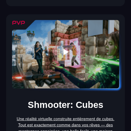
60 MIN
SHOOTER
durée de session
genre
EN SAVOIR PLUS
Ghost Tower:
Ghost Mansion
Une équipe de chasseurs de fantômes arrive dans un
manoir abandonné, envahi par des créatures venues