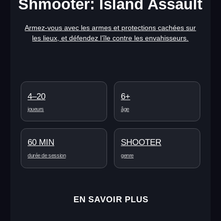
Shmooter: Space Battle
L’espace infini vous entoure, les étoiles sont froides et
lointaines, et les combats continuent sur la station
spatiale. Des envahisseurs extraterrestres tentent de
s’en emparer.
4–20
6+
joueurs
âge