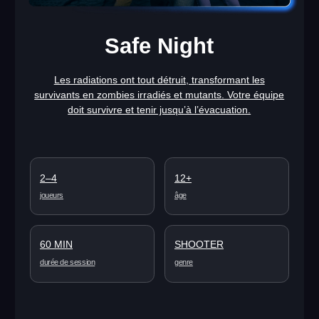
Un jeu passionnant pour enfants, dans lequel les participants
doivent attraper des poissons colorés. Affrontez les autres
joueurs et essayez de pêcher le plus grand nombre de
poissons différents !
4–20
6+
joueurs
âge
60 MIN
AVENTURE
durée de session
genre
EN SAVOIR PLUS