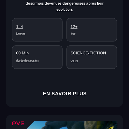
Capturez la base et détruisez les bâtiments ennemis.
Déplacez-vous entre les plateformes et utilisez le bus comme
abri. Améliorez votre précision et vos réflexes. Plongez dans
une aventure VR pleine de fun et devenez le champion !
2–4
12+
joueurs
âge
60 MIN
SHOOTER
durée de session
genre
EN SAVOIR PLUS