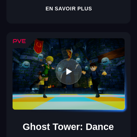
Kernel: Raven
Une immense carte avec de nombreuses cachettes et
possibilités tactiques. Des graphismes réalistes à couper le
souffle et un niveau de détail impressionnant qui ne laissera
personne indifférent.
4–20
12+
joueurs
âge
60 MIN
SHOOTER
durée de session
genre
EN SAVOIR PLUS