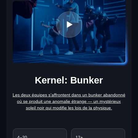
Kernel: Bunker
Les deux équipes s’affrontent dans un bunker abandonné
où se produit une anomalie étrange — un mystérieux
soleil noir qui modifie les lois de la physique.
4–20
12+
joueurs
âge
60 MIN
SHOOTER
durée de session
genre
EN SAVOIR PLUS