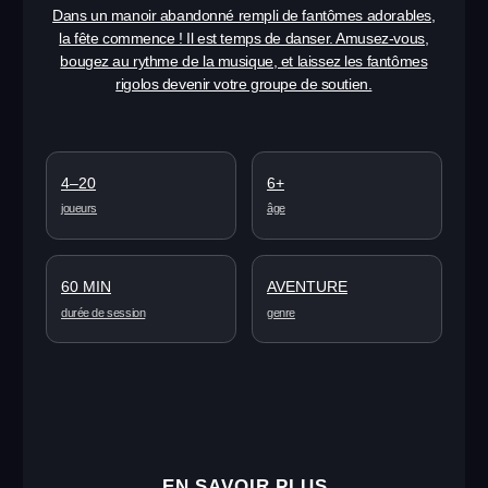
Shmooter: Space
Battle 2
Sentez-vous comme un conquérant faisant ses premiers
pas sur des terres inconnues. Réveillez l’explorateur en
vous et prouvez que l’espace vous appartient !
4–20
12+
joueurs
âge